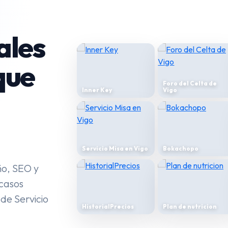
ales
que
Edu Veiga
Sportium
Plan de nutricion
Fuerteventuractiva
ño, SEO y
 casos
de Servicio
HistorialPrecios
Bkool