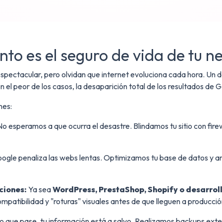
to es el seguro de vida de tu n
espectacular, pero olvidan que internet evoluciona cada hora. Un 
en el peor de los casos, la desaparición total de los resultados de 
nes:
o esperamos a que ocurra el desastre. Blindamos tu sitio con fire
ogle penaliza las webs lentas. Optimizamos tu base de datos y a
ciones:
Ya sea
WordPress, PrestaShop, Shopify o desarrol
patibilidad y "roturas" visuales antes de que lleguen a producció
o que pase, tu información está a salvo. Realizamos backups exte