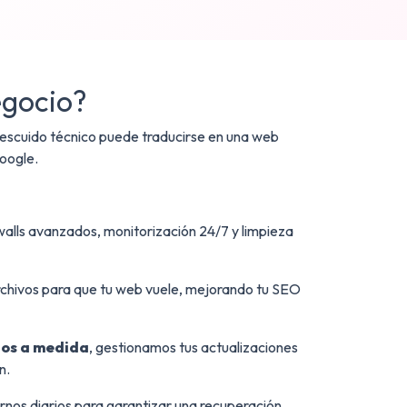
egocio?
descuido técnico puede traducirse en una web
Google.
walls avanzados, monitorización 24/7 y limpieza
rchivos para que tu web vuele, mejorando tu SEO
los a medida
, gestionamos tus actualizaciones
n.
rnos diarios para garantizar una recuperación