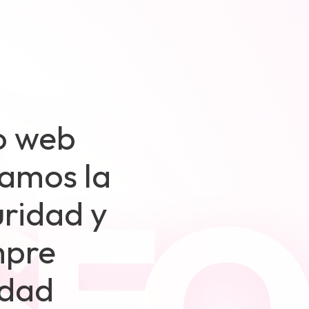
o web
zamos la
uridad y
mpre
idad