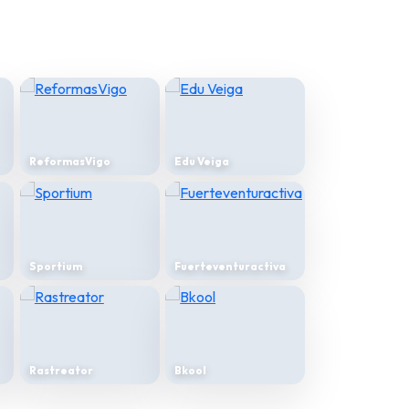
Foro del Celta de
Vigo
Inner Key
Bokachopo
Rastreator
ReformasVigo
Servicio Misa en Vigo