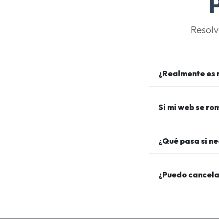
Resolv
¿Realmente es 
Si mi web se ro
¿Qué pasa si ne
¿Puedo cancelar