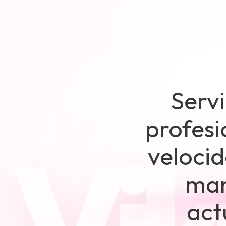
Serv
profesi
velocid
man
act