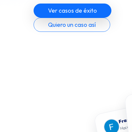
Ver casos de éxito
Quiero un caso así
Franc
Hace 